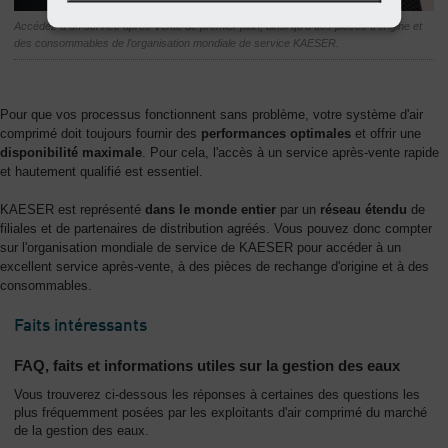
Accédez à un service après-vente de premier plan, ainsi qu'à des pièces d'origine et
des consommables de l'organisation mondiale de service KAESER.
Pour que vos processus fonctionnent sans problème, votre système d'air
comprimé doit toujours fournir des
performances optimales
et offrir une
disponibilité maximale
. Pour cela, l'accès à un service après-vente rapide
et hautement qualifié est essentiel.
KAESER est représenté
dans le monde entier
par un
réseau étendu
de
filiales et de partenaires de distribution agréés. Vous pouvez donc compter
sur l'organisation mondiale de service de KAESER pour accéder à un
excellent service après-vente, à des pièces de rechange d'origine et à des
consommables.
Faits intéressants
FAQ, faits et informations utiles sur la gestion des eaux
Vous trouverez ci-dessous les réponses à certaines des questions les
plus fréquemment posées par les exploitants d'air comprimé du marché
de la gestion des eaux.