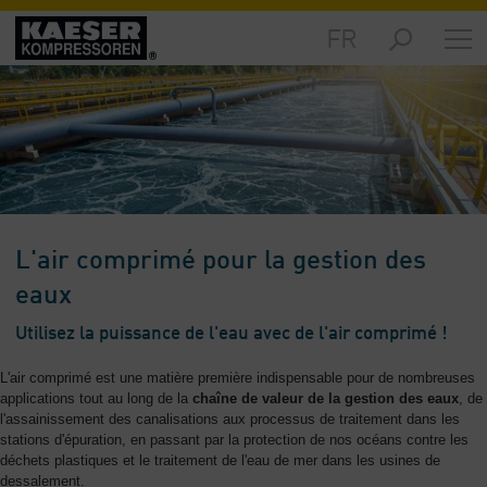
FR
Marchés
-
Aperçu
général
Produits
-
Aperçu
général
L'air comprimé pour la gestion des
Solutions
eaux
-
Utilisez la puissance de l'eau avec de l'air comprimé !
Aperçu
général
L'air comprimé est une matière première indispensable pour de nombreuses
applications tout au long de la
chaîne de valeur de la gestion des eaux
, de
Services
l'assainissement des canalisations aux processus de traitement dans les
-
stations d'épuration, en passant par la protection de nos océans contre les
Aperçu
déchets plastiques et le traitement de l'eau de mer dans les usines de
général
dessalement.