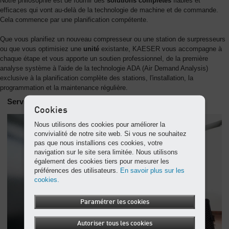
Notre philosophie est de fournir des
solutions complètes
fiables et
efficaces qui vont au-delà de la technologie de machine et de commande.
Cela commence par une planification compétente.
Que vous planifiez un nouveau compresseur ou une station de surpresseurs
ou que vous optimisiez une
unité
existante, KAESER vous accompagne à
chaque étape et vous apporte un soutien professionnel, de la première
analyse système à l'aide de la technologie ADA (Air Demand Analysis)
exclusive à la planification complète des stations, l'installation, la
programmation et la maintenance régulière.
Service global, service local
Cookies
Nous utilisons des cookies pour améliorer la
convivialité de notre site web. Si vous ne souhaitez
pas que nous installions ces cookies, votre
navigation sur le site sera limitée. Nous utilisons
également des cookies tiers pour mesurer les
préférences des utilisateurs.
En savoir plus sur les
cookies.
Paramétrer les cookies
Autoriser tous les cookies