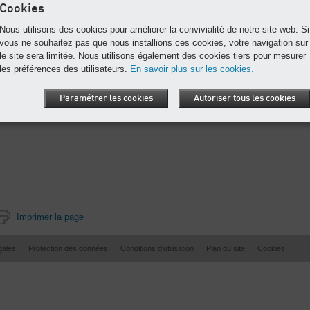
Cookies
Gamme
Nous utilisons des cookies pour améliorer la convivialité de notre site web. Si
vous ne souhaitez pas que nous installions ces cookies, votre navigation sur
le site sera limitée. Nous utilisons également des cookies tiers pour mesurer
les préférences des utilisateurs.
En savoir plus sur les cookies.
Paramétrer les cookies
Autoriser tous les cookies
Imprimer la page
gales
Protection des données
Conditions d'utilisation
Plan du site
Cookies