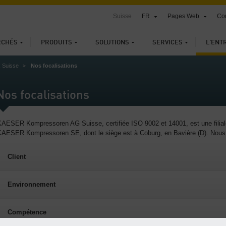
Suisse
FR
Pages Web
Con
RCHÉS
PRODUITS
SOLUTIONS
SERVICES
L'ENT
 Suisse
Nos focalisations
Nos focalisations
AESER Kompressoren AG Suisse, certifiée ISO 9002 et 14001, est une filiale 
KAESER Kompressoren SE, dont le siège est à Coburg, en Bavière (D). Nous 
Client
Environnement
Compétence