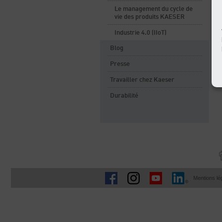
Le management du cycle de
vie des produits KAESER
Industrie 4.0 (IIoT)
Blog
Presse
Travailler chez Kaeser
Durabilité
Mentions lé