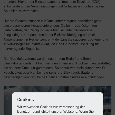
erfordert. Hier ist der Einsatz sauberer, trockener Druckluft (CDA)
entscheidend, um Verunreinigungen und Schäden an hochsensiblen
Bauteilen zu vermeiden.
Unsere Systemlösungen zur Druckluftversorgung bewältigen genau
diese besonderen Herausforderungen: Ob beim Bestücken von
Leiterplatten, der Reinigung sensibler Bauteile, der Montage
feingliedriger Komponenten in der Elektronikfertigung oder bei
Anwendungen in Rechenzentren – der Einsatz sauberer, trockener und
zuverlässiger Druckluft (CDA)
ist eine Grundvoraussetzung für
hervorragende Ergebnisse.
Die Druckluftsysteme werden nach Ihrem Bedarf und Ihren
Qualitätsstandards mit hochwertigen Filtern und Trocknern ausgestattet,
die saubere Druckluft garantieren. So haben Verunreinigungen wie Öl,
Feuchtigkeit oder Partikel, die
sensible Elektronik-Bauteile
beschädigen könnten, keine Chance, in Ihre Prozesse einzudringen.
Cookies
Wir verwenden Cookies zur Verbesserung der
Benutzerfreundlichkeit unserer Webseite. Wenn Sie