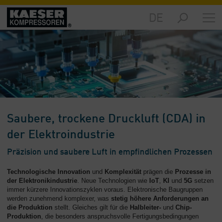
DE
Märkte
-
Übersicht
Produkte
-
Übersicht
Lösungen
Saubere, trockene Druckluft (CDA) in
-
Übersicht
der Elektroindustrie
Präzision und saubere Luft in empfindlichen Prozessen
Service
-
Technologische Innovation
und
Komplexität
prägen die
Prozesse in
Übersicht
der Elektronikindustrie
. Neue Technologien wie
IoT
,
KI
und
5G
setzen
immer kürzere Innovationszyklen voraus. Elektronische Baugruppen
Unternehmen
werden zunehmend komplexer, was
stetig höhere Anforderungen an
-
die Produktion
stellt. Gleiches gilt für die
Halbleiter-
und
Chip-
Übersicht
Produktion
, die besonders anspruchsvolle Fertigungsbedingungen