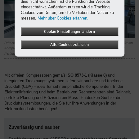
dies nicht wünschen, ist die Funktion der Website
eingeschränkt. Außerdem nutzen wir die Tracking
Cookies von Dritten, um die Vorlieben der Nutzer zu
messen.
Mehr über Cookies erfahren.
Cookie Einstellungen ändern
Präzise Bestückung von Platinen: Nicht sichtbar, aber unverzichtbar – unsere ölfreien
Alle Cookies zulassen
Kompressoren und Druckluftsysteme sorgen für saubere Druckluft während der
Fertigung und schützen empfindliche Bauteile vor Verunreinigungen.
Mit ölfreien Kompressoren gemäß
ISO 8573-1 (Klasse 0)
und
integrierten Trocknungssystemen liefern wir saubere und trockene
Druckluft (CDA) – ideal für sehr empfindliche Komponenten. In der
Elektronikfertigung und beim Betrieb von Rechenzentren sind Reinheit,
perfekte Planung und Präzision ein Muss. Entdecken Sie hier die
Druckluftsystemlösungen, die Sie für Ihre Anwendungen in der
Elektronikindustrie benötigen!
Zuverlässig und sauber