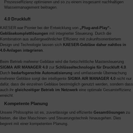
Prozesseffizienz optimieren und so zu einem insgesamt nachhaltigen
Wassermanagement beitragen.
4.0 Druckluft
KAESER war Pionier bei der Entwicklung von
„Plug-and-Play“-
Gebläsekomplettlösungen
mit integrierter Steuerung. Durch die
Kombination aus außergewöhnlicher Effizienz mit zukunftsorientiertem
Design und Technologie lassen sich
KAESER-Gebläse daher nahtlos in
4.0-Anlagen integrieren
.
Beim Betrieb mehrerer Gebläse wird die fortschrittliche Mastersteuerung
SIGMA AIR MANAGER 4.0
zur
Schlüsseltechnologie für Druckluft 4.0
.
Durch
bedarfsgerechte Automatisierung
und umfassende Überwachung
mehrerer Gebläse sorgt der intelligente
SIGMA AIR MANAGER 4.0
nicht nur
dafür, dass die einzelnen Gebläse bestmöglich genutzt werden, sondern dass
auch ihr
gleichzeitiger Betrieb im Netzwerk
eine optimale Gesamteffizienz
erreicht.
Kompetente Planung
Unsere Philosophie ist es, zuverlässige und effiziente
Gesamtlösungen
zu
bieten, die über Maschinen- und Steuerungstechnik hinausgehen. Dies
beginnt mit einer kompetenten Planung.