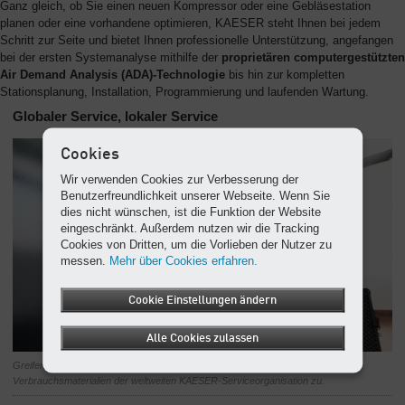
Ganz gleich, ob Sie einen neuen Kompressor oder eine Gebläsestation
planen oder eine vorhandene optimieren, KAESER steht Ihnen bei jedem
Schritt zur Seite und bietet Ihnen professionelle Unterstützung, angefangen
bei der ersten Systemanalyse mithilfe der
proprietären computergestützten
Air Demand Analysis (ADA)-Technologie
bis hin zur kompletten
Stationsplanung, Installation, Programmierung und laufenden Wartung.
Globaler Service, lokaler Service
Cookies
Wir verwenden Cookies zur Verbesserung der
Benutzerfreundlichkeit unserer Webseite. Wenn Sie
dies nicht wünschen, ist die Funktion der Website
eingeschränkt. Außerdem nutzen wir die Tracking
Cookies von Dritten, um die Vorlieben der Nutzer zu
messen.
Mehr über Cookies erfahren.
Cookie Einstellungen ändern
Alle Cookies zulassen
Greifen Sie auf erstklassigen Service-Support sowie Originalteile und
Verbrauchsmaterialien der weltweiten KAESER-Serviceorganisation zu.