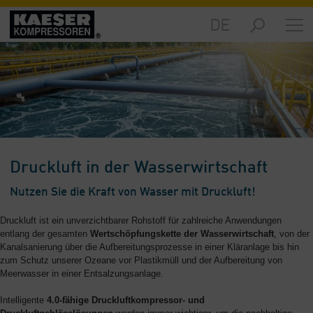
DE
Märkte
-
Übersicht
Produkte
-
Übersicht
Lösungen
Druckluft in der Wasserwirtschaft
-
Übersicht
Nutzen Sie die Kraft von Wasser mit Druckluft!
Service
Druckluft ist ein unverzichtbarer Rohstoff für zahlreiche Anwendungen
-
entlang der gesamten
Wertschöpfungskette der Wasserwirtschaft
, von der
Übersicht
Kanalsanierung über die Aufbereitungsprozesse in einer Kläranlage bis hin
zum Schutz unserer Ozeane vor Plastikmüll und der Aufbereitung von
Meerwasser in einer Entsalzungsanlage.
Unternehmen
-
Intelligente
4.0-fähige Druckluftkompressor- und
Übersicht