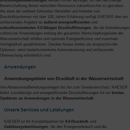
Druckluftgebläselösungen
werden immer wichtiger, um die nachhaltige
Bewirtschaftung dieser wertvollen Ressource zukunftssicher zu gestalten.
Als einer der weltweit führenden Hersteller und Anbieter von
Druckluftsystemen mit über 100 Jahren Erfahrung verfügt KAESER über ein
umfassendes Angebot an
äußerst energieeffizienten
und
zukunftsorientierten 4.0-fähigen Druckluftlösungen
, die die Anforderungen
zahlreicher Anwendungen entlang der gesamten Wertschöpfungskette der
Wasserwirtschaft erfüllen und optimale Energieeffizienz und maximale
Verfügbarkeit gewährleisten. Darüber hinaus bieten sie anspruchsvolle
Optionen, wenn bedarfsorientierte Automatisierung und umfassende
Überwachung erforderlich sind.
Anwendungen
Anwendungsgebiete von Druckluft in der Wasserwirtschaft
Von Abwasseraufbereitungsanlagen bis hin zum Gewässerschutz: KAESER
liefert zuverlässige und energieeffiziente Druckluftlösungen für ein
breites
Spektrum an Anwendungen in der Wasserwirtschaft
.
Unsere Services und Leistungen
KAESER ist Ihr Komplettpartner für
4.0-Druckluft-
und
Gebläsesystemlösungen
, die den Energieverbrauch und die