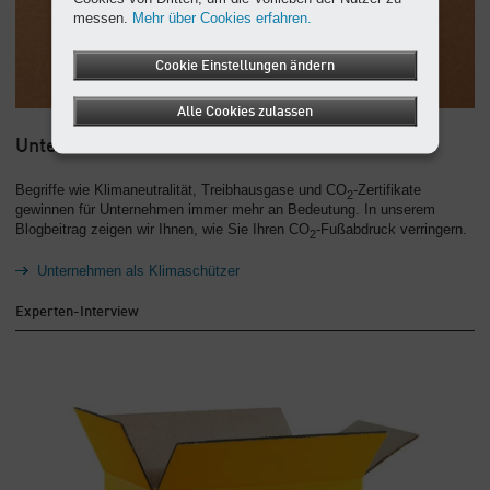
messen.
Mehr über Cookies erfahren.
Cookie Einstellungen ändern
Alle Cookies zulassen
Unternehmen als Klimaschützer
Begriffe wie Klimaneutralität, Treibhausgase und CO
-Zertifikate
2
gewinnen für Unternehmen immer mehr an Bedeutung. In unserem
Blogbeitrag zeigen wir Ihnen, wie Sie Ihren CO
-Fußabdruck verringern.
2
Unternehmen als Klimaschützer
Experten-Interview