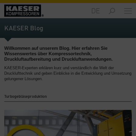
DE
Märkte
-
KAESER Blog
Übersicht
Produkte
Willkommen auf unserem Blog. Hier erfahren Sie
-
Wissenswertes über Kompressortechnik,
Übersicht
Druckluftaufbereitung und Druckluftanwendungen.
KAESER-Experten erklären kurz und verständlich die Welt der
Lösungen
Drucklufttechnik und geben Einblicke in die Entwicklung und Umsetzung
-
gelungener Lösungen.
Übersicht
Service
Turbogebläseproduktion
-
Übersicht
Unternehmen
-
Übersicht