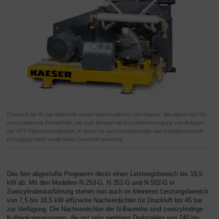
Druckluft bis 45 bar liefern die neuen Nachverdichter von Kaeser. Sie eignen sich für
verschiedenste Einsatzfälle, wie zum Beispiel die Druckluftversorgung von Anlagen
zur PET-Flaschenproduktion, in denen es auf kostengünstige und energiesparende
Erzeugung hoch verdichteter Druckluft ankommt.
Das fein abgestufte Programm deckt einen Leistungsbereich bis 18,5
kW ab. Mit den Modellen N 253-G, N 351-G und N 502-G in
Zweizylinderausführung stehen nun auch im kleineren Leistungsbereich
von 7,5 bis 18,5 kW effiziente Nachverdichter für Druckluft bis 45 bar
zur Verfügung. Die Nachverdichter der N-Baureihe sind zweizylindrige
Kolbenkompressoren, die mit sehr niedrigen Drehzahlen von 740 bis