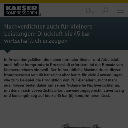
DE
Märkte
-
Nachverdichter auch für kleinere
Übersicht
Leistungen: Druckluft bis 45 bar
wirtschaftlich erzeugen
Produkte
-
Übersicht
In Anwendungsfällen, die neben normaler Steuer- und Arbeitsluft
Lösungen
auch höher komprimierte Prozessluft erfordern, ist der Einsatz von
Nachverdichtern sinnvoll. Der früher übliche Maximaldruck dieser
-
Kompressoren von 40 bar reicht aber heute für viele Anwendungen,
Übersicht
wie zum Beispiel die Produktion von PET-Behältern, nicht mehr
aus. Kaeser bietet daher mit seiner N-Baureihe Nachverdichter an,
Service
mit denen sich vorverdichtete Luft anwendungsgerecht, zuverlässig
-
und kostengünstig auf bis zu 45 bar (ü) komprimieren lässt.
Übersicht
Unternehmen
-
Übersicht