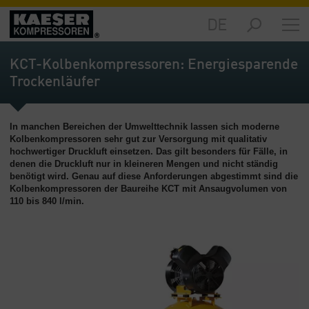
DE
Märkte
-
KCT-Kolbenkompressoren: Energiesparende
Übersicht
Trockenläufer
Produkte
-
In manchen Bereichen der Umwelttechnik lassen sich moderne
Übersicht
Kolbenkompressoren sehr gut zur Versorgung mit qualitativ
hochwertiger Druckluft einsetzen. Das gilt besonders für Fälle, in
Lösungen
denen die Druckluft nur in kleineren Mengen und nicht ständig
-
benötigt wird. Genau auf diese Anforderungen abgestimmt sind die
Übersicht
Kolbenkompressoren der Baureihe KCT mit Ansaugvolumen von
110 bis 840 l/min.
Service
-
Übersicht
Unternehmen
-
Übersicht