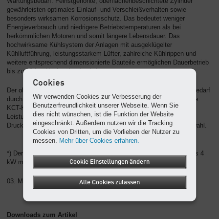
Wartungsbedarf. Feinstgehonte, oberflächenbeschichtete Zylinder
gewährleisten optimales Einlauf- und Verschleißverhalten sowie
besonders wirksamen Korrosionsschutz. Das bedeutet weniger
Energieverbrauch und niedrigere Betriebstemperaturen als bei
herkömmlichen Motoren und somit längere Lebensdauer. Das
hochwirksame Kühlsystem der Anlagen mit ausgeklügelter
Kühlluftführung, leistungsstarkem Lüfter, zahlreiche Kühlrippen und
weitere entsprechend dimensionierte Bauteile ermöglichen Dauerbetrieb
bis zu 10 bar Höchstüberdruck.*
Cookies
Der ohnehin niedrige Schalldruckpegel der Anlagen lässt sich bei Bedarf
Wir verwenden Cookies zur Verbesserung der
durch den Einsatz einer Schalldämmhaube noch weiter senken. Die
Benutzerfreundlichkeit unserer Webseite. Wenn Sie
KCT-Kompressoren stehen in Varianten und verschiedenen
dies nicht wünschen, ist die Funktion der Website
Leistungsgrößen mit liegendem und zum Teil auch mit stehendem
eingeschränkt. Außerdem nutzen wir die Tracking
Druckbehälter oder auch mit Doppel-Kompressoraggregat zur Auswahl.
Cookies von Dritten, um die Vorlieben der Nutzer zu
messen.
Mehr über Cookies erfahren.
*) Der Dauerbetrieb bis zu 10 bar ist nur bei den Modellen ab 2,4 bis 4
Cookie Einstellungen ändern
kW möglich.
03. Mrz. 09 , Abdruck frei – Beleg erwünscht
Alle Cookies zulassen
Downloads zum Artikel