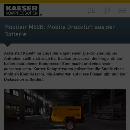
DE
Märkte
-
Mobilair M50B: Mobile Druckluft aus der
Übersicht
Batterie
Produkte
-
Akku statt Kabel? Im Zuge der allgemeinen Elektrifizierung bei
Übersicht
Antrieben stellt sich auch bei Baukompressoren die Frage, ob ein
batteriebetriebener Kompressor Sinn macht und wie dieser
Lösungen
aussehen kann. Kaeser Kompressoren präsentiert die Studie eines
-
mobilen Kompressors, die Antworten auf diese Fragen gibt und zur
Übersicht
Diskussion auffordert.
Service
-
Übersicht
Unternehmen
-
Übersicht