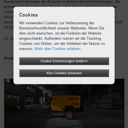
Kundenanforderungen der Branche in diesem Bereich hinterfragen. Wo
können sich Anwender den Einsatz einer batterieelektrischen Anlage
vorstellen und für welche Anwendungen wäre er sinnvoll? Welche
Cookies
Akkuleistung wäre wünschenswert und/oder wäre auch eine hybride
Lösung eine Alternative? Anwender können auf diese Weise die Zukunft
Wir verwenden Cookies zur Verbesserung der
für Baukompressoren aktiv mitgestalten.
Benutzerfreundlichkeit unserer Webseite. Wenn Sie
dies nicht wünschen, ist die Funktion der Website
eingeschränkt. Außerdem nutzen wir die Tracking
22. Apr. 24 , Abdruck frei – Beleg erwünscht
Cookies von Dritten, um die Vorlieben der Nutzer zu
messen.
Mehr über Cookies erfahren.
Downloads zum Artikel
Cookie Einstellungen ändern
Alle Cookies zulassen