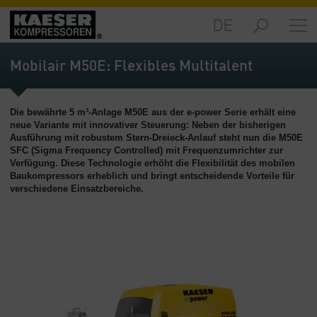
DE
Märkte
-
Mobilair M50E: Flexibles Multitalent
Übersicht
Produkte
Die bewährte 5 m³-Anlage M50E aus der e-power Serie erhält eine
-
neue Variante mit innovativer Steuerung: Neben der bisherigen
Übersicht
Ausführung mit robustem Stern-Dreieck-Anlauf steht nun die M50E
SFC (Sigma Frequency Controlled) mit Frequenzumrichter zur
Lösungen
Verfügung. Diese Technologie erhöht die Flexibilität des mobilen
-
Baukompressors erheblich und bringt entscheidende Vorteile für
verschiedene Einsatzbereiche.
Übersicht
Service
-
Übersicht
Unternehmen
-
Übersicht