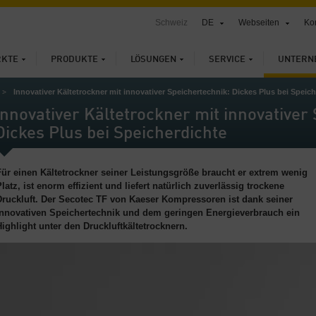
Schweiz
DE
Webseiten
Ko
KTE
PRODUKTE
LÖSUNGEN
SERVICE
UNTERN
Innovativer Kältetrockner mit innovativer Speichertechnik: Dickes Plus bei Speic
Innovativer Kältetrockner mit innovativer
Dickes Plus bei Speicherdichte
Für einen Kältetrockner seiner Leistungsgröße braucht er extrem wenig
latz, ist enorm effizient und liefert natürlich zuverlässig trockene
Druckluft. Der Secotec TF von Kaeser Kompressoren ist dank seiner
innovativen Speichertechnik und dem geringen Energieverbrauch ein
Highlight unter den Druckluftkältetrocknern.