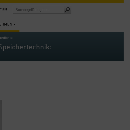
ntakt
EHMEN
herdichte
 Speichertechnik: