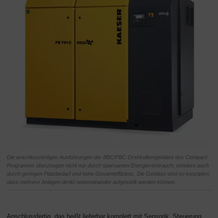
Die anschlussfertigen Ausführungen der BBC/FBC-Drehkolbengebläse des Compact-
Programms überzeugen nicht nur durch sparsamen Energieverbrauch, sondern auch
durch geringen Platzbedarf und hohe Gesamteffizienz. Die Gebläse sind so konzipiert,
dass mehrere Anlagen direkt nebeneinander aufgestellt werden können.
Anschlussfertig, das heißt lieferbar komplett mit Sensorik, Steuerung