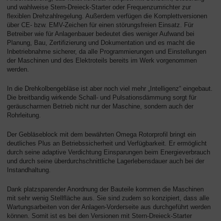
und wahlweise Stern-Dreieck-Starter oder Frequenzumrichter zur
flexiblen Drehzahlregelung. Außerdem verfügen die Komplettversionen
über CE- bzw. EMV-Zeichen für einen störungsfreien Einsatz. Für
Betreiber wie für Anlagenbauer bedeutet dies weniger Aufwand bei
Planung, Bau, Zertifizierung und Dokumentation und es macht die
Inbetriebnahme sicherer, da alle Programmierungen und Einstellungen
der Maschinen und des Elektroteils bereits im Werk vorgenommen
werden.
In die Drehkolbengebläse ist aber noch viel mehr „Intelligenz“ eingebaut.
Die breitbandig wirkende Schall- und Pulsationsdämmung sorgt für
geräuscharmen Betrieb nicht nur der Maschine, sondern auch der
Rohrleitung.
Der Gebläseblock mit dem bewährten Omega Rotorprofil bringt ein
deutliches Plus an Betriebssicherheit und Verfügbarkeit. Er ermöglicht
durch seine adaptive Verdichtung Einsparungen beim Energieverbrauch
und durch seine überdurchschnittliche Lagerlebensdauer auch bei der
Instandhaltung.
Dank platzsparender Anordnung der Bauteile kommen die Maschinen
mit sehr wenig Stellfläche aus. Sie sind zudem so konzipiert, dass alle
Wartungsarbeiten von der Anlagen-Vorderseite aus durchgeführt werden
können. Somit ist es bei den Versionen mit Stern-Dreieck-Starter