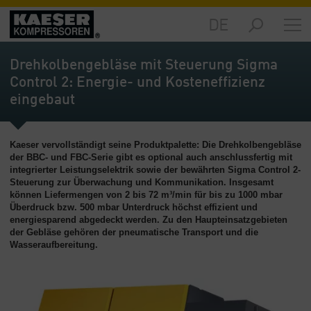
DE
Märkte
-
Drehkolbengebläse mit Steuerung Sigma
Übersicht
Control 2: Energie- und Kosteneffizienz
eingebaut
Produkte
-
Übersicht
Kaeser vervollständigt seine Produktpalette: Die Drehkolbengebläse
Lösungen
der BBC- und FBC-Serie gibt es optional auch anschlussfertig mit
integrierter Leistungselektrik sowie der bewährten Sigma Control 2-
-
Steuerung zur Überwachung und Kommunikation. Insgesamt
Übersicht
können Liefermengen von 2 bis 72 m³/min für bis zu 1000 mbar
Überdruck bzw. 500 mbar Unterdruck höchst effizient und
Service
energiesparend abgedeckt werden. Zu den Haupteinsatzgebieten
-
der Gebläse gehören der pneumatische Transport und die
Übersicht
Wasseraufbereitung.
Unternehmen
-
Übersicht