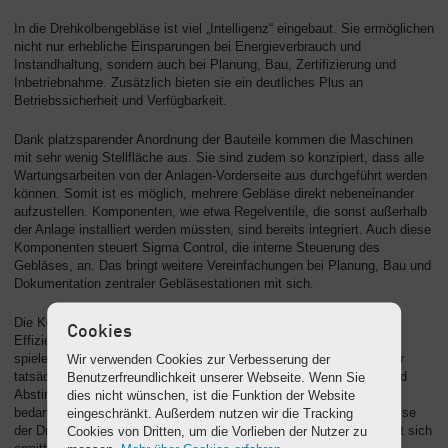
In die Drehkolbengebläse ist viel „Intelligenz“ eingebaut. Sie ermöglichen
nicht nur erhebliche Einsparungen bei Energieverbrauch und
Instandhaltung, sondern auch bei Planung, Bau, Zertifizierung und
Inbetriebnahme. Zusätzlich bieten sie ein deutliches Plus an
Betriebssicherheit und Verfügbarkeit.
Dank platzsparender Anordnung der Bauteile kommen die Maschinen
mit sehr wenig Stellfläche aus. Sie sind zudem so konzipiert, dass alle
Wartungsarbeiten von der Anlagen-Vorderseite aus durchgeführt werden
können. Somit ist es möglich, mehrere Gebläse direkt nebeneinander
aufzustellen. Komponenten, wie etwa Regelventile, die sonst außerhalb
der Anlage installiert werden müssten, sind bereits integriert. Auch diese
Komponenten steuert Sigma Control, die interne Steuerung des
Gebläses, an. Das bringt weitere Vereinfachungen bei Planung, Bau und
Dokumentation zentraler Gebläsestationen mit sich.
Die Kosten während des Betriebs hängen aber nicht nur von der
Cookies
Effizienz der einzelnen Anlagen einer Gebläsestation ab. Vielmehr
spielen dabei weitere Faktoren eine wichtige Rolle. Dazu zählen der
Wir verwenden Cookies zur Verbesserung der
tatsächliche Druck- und Luftmengenbedarf, die richtige Auswahl und
Benutzerfreundlichkeit unserer Webseite. Wenn Sie
Abstimmung der Gebläse und ihrer Antriebssysteme und die
dies nicht wünschen, ist die Funktion der Website
bedarfsgerechte Steuerung im Verbundbetrieb. Hier bietet die Analyse
eingeschränkt. Außerdem nutzen wir die Tracking
der Druckluftauslastung (ADA) wertvolle Unterstützung: Damit lässt sich
Cookies von Dritten, um die Vorlieben der Nutzer zu