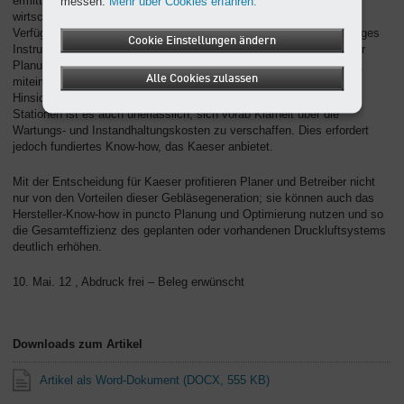
ermitteln, wie der Druckluftbedarf im Zeitverlauf aussieht, wie
messen.
Mehr über Cookies erfahren.
wirtschaftlich eine Gebläsestation arbeitet und inwiefern sich ihre
Verfügbarkeit und Effizienz noch erhöhen lässt. Ein weiteres wichtiges
Cookie Einstellungen ändern
Instrument ist das Kaeser-Energie-Spar-System (KESS). Mit dieser
Planungssoftware können verschiedene Systemvarianten simuliert,
Alle Cookies zulassen
miteinander verglichen und Einsparpotentiale ermittelt werden.
Hinsichtlich der Lebenszykluskosten einzelner Gebläse wie ganzer
Stationen ist es auch unerlässlich, sich vorab Klarheit über die
Wartungs- und Instandhaltungskosten zu verschaffen. Dies erfordert
jedoch fundiertes Know-how, das Kaeser anbietet.
Mit der Entscheidung für Kaeser profitieren Planer und Betreiber nicht
nur von den Vorteilen dieser Gebläsegeneration; sie können auch das
Hersteller-Know-how in puncto Planung und Optimierung nutzen und so
die Gesamteffizienz des geplanten oder vorhandenen Druckluftsystems
deutlich erhöhen.
10. Mai. 12 , Abdruck frei – Beleg erwünscht
Downloads zum Artikel
Artikel als Word-Dokument
(DOCX, 555 KB)