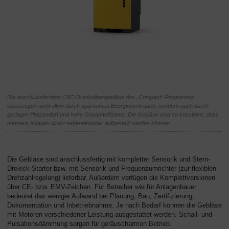
Die anschlussfertigen CBC-Drehkolbengebläse des „Compact“-Programms
überzeugen nicht allein durch sparsamen Energieverbrauch, sondern auch durch
geringen Platzbedarf und hohe Gesamteffizienz. Die Gebläse sind so konzipiert, dass
mehrere Anlagen direkt nebeneinander aufgestellt werden können.
Die Gebläse sind anschlussfertig mit kompletter Sensorik und Stern-
Dreieck-Starter bzw. mit Sensorik und Frequenzumrichter (zur flexiblen
Drehzahlregelung) lieferbar. Außerdem verfügen die Komplettversionen
über CE- bzw. EMV-Zeichen. Für Betreiber wie für Anlagenbauer
bedeutet das weniger Aufwand bei Planung, Bau, Zertifizierung,
Dokumentation und Inbetriebnahme. Je nach Bedarf können die Gebläse
mit Motoren verschiedener Leistung ausgestattet werden. Schall- und
Pulsationsdämmung sorgen für geräuscharmen Betrieb.