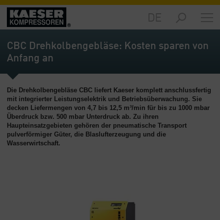
DE
Märkte
-
CBC Drehkolbengebläse: Kosten sparen von
Übersicht
Anfang an
Produkte
-
Die Drehkolbengebläse CBC liefert Kaeser komplett anschlussfertig
Übersicht
mit integrierter Leistungselektrik und Betriebsüberwachung. Sie
decken Liefermengen von 4,7 bis 12,5 m³/min für bis zu 1000 mbar
Lösungen
Überdruck bzw. 500 mbar Unterdruck ab. Zu ihren
-
Haupteinsatzgebieten gehören der pneumatische Transport
Übersicht
pulverförmiger Güter, die Blaslufterzeugung und die
Wasserwirtschaft.
Service
-
Übersicht
Unternehmen
-
Übersicht