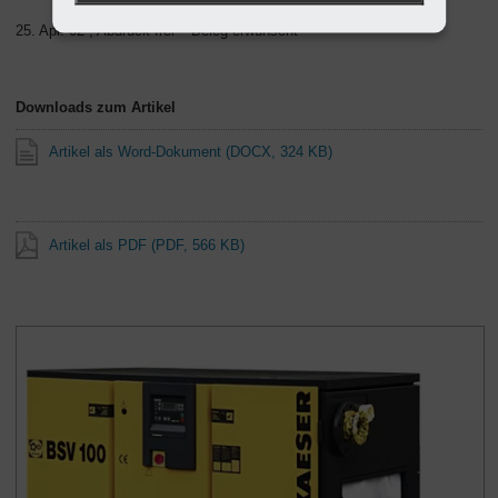
25. Apr. 02 , Abdruck frei – Beleg erwünscht
Downloads zum Artikel
Artikel als Word-Dokument
(DOCX, 324 KB)
Artikel als PDF
(PDF, 566 KB)