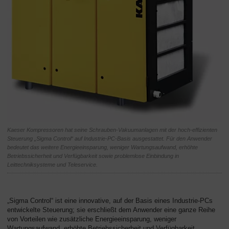
Kaeser Kompressoren hat seine Schrauben-Vakuumanlagen mit der hoch-effizienten
Steuerung „Sigma Control“ auf Industrie-PC-Basis ausgestattet. Für den Anwender
bedeutet das weitere Energieeinsparung, weniger Wartungsaufwand, erhöhte
Betriebssicherheit und Verfügbarkeit sowie problemlose Einbindung in
Leittechniksysteme und Teleservice.
„Sigma Control“ ist eine innovative, auf der Basis eines Industrie-PCs
entwickelte Steuerung; sie erschließt dem Anwender eine ganze Reihe
von Vorteilen wie zusätzliche Energieeinsparung, weniger
Wartungsaufwand, erhöhte Betriebssicherheit und Verfügbarkeit,