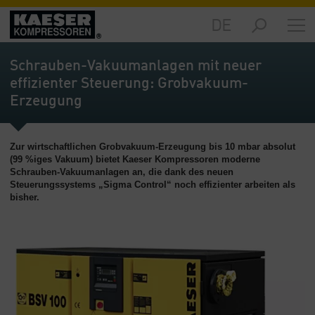
DE
Märkte
-
Schrauben-Vakuumanlagen mit neuer
Übersicht
effizienter Steuerung: Grobvakuum-
Erzeugung
Produkte
-
Übersicht
Zur wirtschaftlichen Grobvakuum-Erzeugung bis 10 mbar absolut
Lösungen
(99 %iges Vakuum) bietet Kaeser Kompressoren moderne
Schrauben-Vakuumanlagen an, die dank des neuen
-
Steuerungssystems „Sigma Control“ noch effizienter arbeiten als
Übersicht
bisher.
Service
-
Übersicht
Unternehmen
-
Übersicht