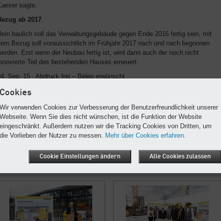
Kaeser sagte.
Bezug ab 2017
ein baulich soll das Verwaltungsgebäude gegen Ende 2016 fertig sein, mit
dem Bezug soll voraussichtlich im Frühjahr 2017 nach und nach begonnen
erden. Erst wenn der Neubau fertig ist, wird dann auch der noch nicht
enovierte Teil des bestehenden Hauses erneuert.
4. Sep. 15 , Abdruck frei – Beleg erwünscht
Cookies
Wir verwenden Cookies zur Verbesserung der Benutzerfreundlichkeit unserer
Downloads zum Artikel
Webseite. Wenn Sie dies nicht wünschen, ist die Funktion der Website
eingeschränkt. Außerdem nutzen wir die Tracking Cookies von Dritten, um
die Vorlieben der Nutzer zu messen.
Mehr über Cookies erfahren.
Artikel als Word-Dokument
(DOCX, 425 KB)
Cookie Einstellungen ändern
Alle Cookies zulassen
Artikel als PDF
(PDF, 632 KB)