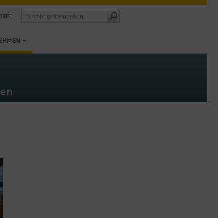
ntakt
EHMEN
een