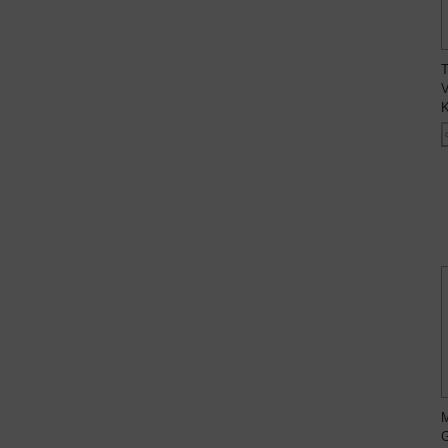
T
V
K
M
G