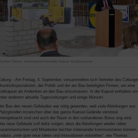
homas Kaeser, Vorstandsvorsitzender Kaeser Kompressoren
Coburg – Am Freitag, 4. September, versammelten sich Vertreter des Coburge
ruckluftspezialisten, der Politik und der am Bau beteiligten Firmen, um eine
Zeitkapsel als Andenken an den Bau einzumauern. In der Kapsel enthalten sin
unter anderem aktuelle Tageszeitungen und einige Münzen.
Der Bau des neuen Gebäudes war nötig geworden, weil viele Abteilungen aus
Platzgründen inzwischen über das ganze Kaeser-Gelände verstreut
untergebracht sind und auch der Raum in den vorhandenen Büros eng wird.
Das neue Gebäude soll dafür sorgen, dass die Abteilungen wieder näher
zusammenrücken und Mitarbeiter leichter miteinander kommunizieren können,
sodass „viele gute neue Ideen und Innovationen entstehen“, wie Thomas