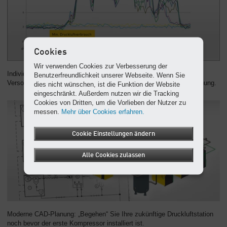
Cookies
Wir verwenden Cookies zur Verbesserung der
Individuelles Sicherheitskonzept: Wir tragen der Betriebs- und
Benutzerfreundlichkeit unserer Webseite. Wenn Sie
Versorgungssicherheit schon im frühesten Planungsstadium Rechnung.
dies nicht wünschen, ist die Funktion der Website
eingeschränkt. Außerdem nutzen wir die Tracking
Cookies von Dritten, um die Vorlieben der Nutzer zu
messen.
Mehr über Cookies erfahren.
Cookie Einstellungen ändern
Alle Cookies zulassen
Moderne CAD-Planung: „Begehen“ Sie Ihre zukünftige Druckluftstation
noch bevor der erste Kompressor installiert ist.