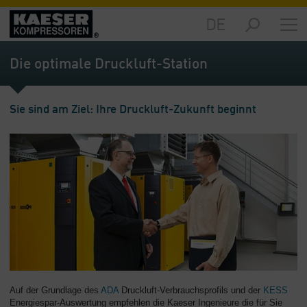
DE
Märkte
-
Die optimale Druckluft-Station
Übersicht
Produkte
Sie sind am Ziel: Ihre Druckluft-Zukunft beginnt
-
Übersicht
Lösungen
-
Übersicht
Service
-
Übersicht
Unternehmen
-
Auf der Grundlage des
ADA
Druckluft-Verbrauchsprofils und der
KESS
Übersicht
Energiespar-Auswertung empfehlen die Kaeser Ingenieure die für Sie