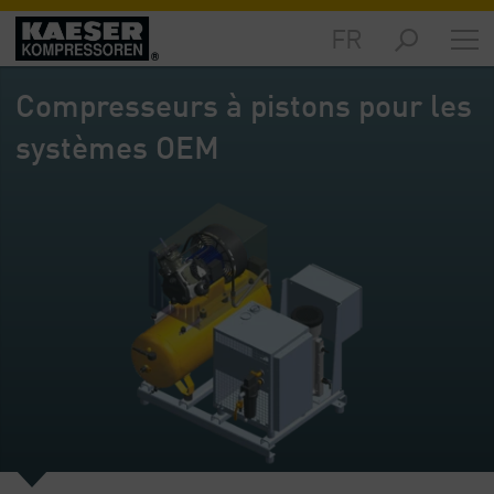
FR
Marchés
-
Compresseurs à pistons pour les
Aperçu
général
systèmes OEM
Produits
-
Aperçu
général
Solutions
-
Aperçu
général
Services
-
Aperçu
général