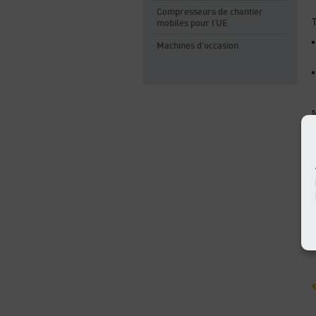
Compresseurs de chantier
T
mobiles pour l’UE
Machines d'occasion
N