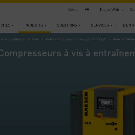
Suisse
FR
Pages Web
Con
RCHÉS
PRODUITS
SOLUTIONS
SERVICES
L'ENT
 à vis refroidis par fluide
Petits compresseurs à vis jusqu’à 22 kW
Avec entraîne
Compresseurs à vis à entraînem