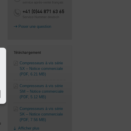
service après-vente français
+41 (0)44 871 63 65
Service-Nummer deutsch
Poser une question
Téléchargement
Compresseurs à vis série
SX – Notice commerciale
(PDF, 6.21 MB)
Compresseurs à vis série
SM – Notice commerciale
(PDF, 5.12 MB)
Compresseurs à vis série
SK – Notice commerciale
(PDF, 7.56 MB)
s
Afficher plus