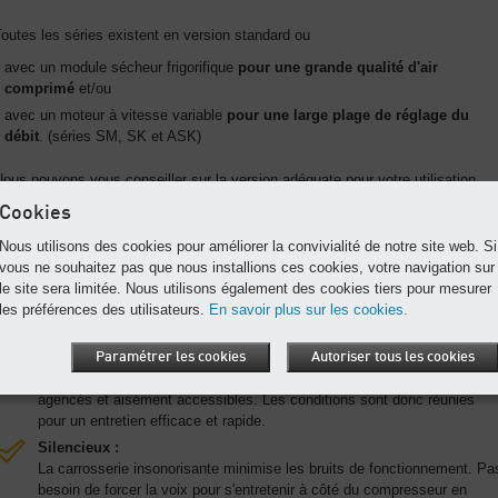
outes les séries existent en version standard ou
avec un module sécheur frigorifique
pour une grande qualité d'air
comprimé
et/ou
avec un moteur à vitesse variable
pour une large plage de réglage du
débit
. (séries SM, SK et ASK)
ous pouvons vous conseiller sur la version adéquate pour votre utilisation.
Cookies
Les avantages
Nous utilisons des cookies pour améliorer la convivialité de notre site web. Si
vous ne souhaitez pas que nous installions ces cookies, votre navigation sur
Transmission très efficace :
le site sera limitée. Nous utilisons également des cookies tiers pour mesurer
Le tendeur automatique assure un rendement constant de la
les préférences des utilisateurs.
transmission par courroie trapézoïdale. La puissance reste donc
En savoir plus sur les cookies.
optimale sur toute la durée d'utilisation.
Facile à entretenir :
Paramétrer les cookies
Autoriser tous les cookies
Le capot s'ouvre en quelques gestes. Tous les composants sont bien
agencés et aisément accessibles. Les conditions sont donc réunies
pour un entretien efficace et rapide.
Silencieux :
La carrosserie insonorisante minimise les bruits de fonctionnement. Pa
besoin de forcer la voix pour s'entretenir à côté du compresseur en