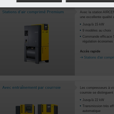
Stations d'air comprimé Premium
Avec la station AIRCE
une excellente qualité 
Jusqu'à 15 kW
9 modèles au choix
Commande efficace
régulation économes 
Accès rapide
Stations d'air comp
Avec entraînement par courroie
Les compresseurs à v
courroie se distinguent p
Jusqu'à 22 kW
Transmission très eff
automatique