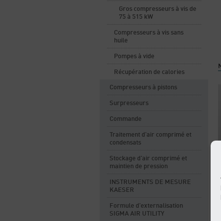
Gros compresseurs à vis de
75 à 515 kW
Compresseurs à vis sans
huile
Pompes à vide
N
Récupération de calories
Compresseurs à pistons
Surpresseurs
Commande
Traitement d'air comprimé et
condensats
Stockage d'air comprimé et
maintien de pression
INSTRUMENTS DE MESURE
KAESER
Formule d'externalisation
SIGMA AIR UTILITY