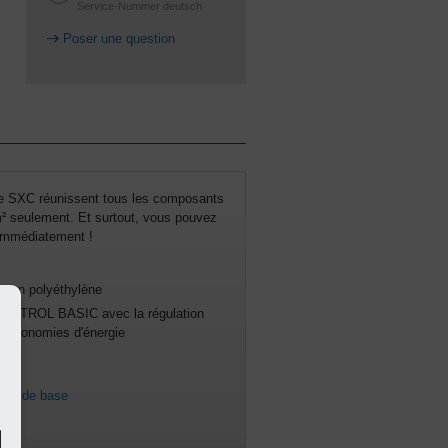
Service-Nummer deutsch
Poser une question
ie SXC réunissent tous les composants
² seulement. Et surtout, vous pouvez
 immédiatement !
e en polyéthylène
NTROL BASIC avec la régulation
s économies d'énergie
rimé de base