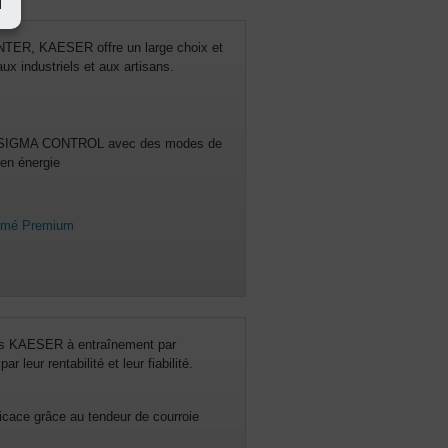
NTER, KAESER offre un large choix et
aux industriels et aux artisans.
 SIGMA CONTROL avec des modes de
en énergie
rimé Premium
is KAESER à entraînement par
ar leur rentabilité et leur fiabilité.
icace grâce au tendeur de courroie