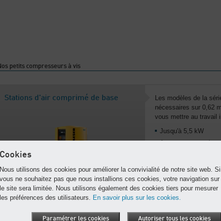
os petits compresseurs à vis
Stations d'air comprimé de base
Les modèles de la sér
nécessaires sur 0,62 m
vous mettre au travail
Jusqu'à 5,5 kW
Avec un capot robust
Cookies
Commande SIGMA CO
marche-arrêt pour de
Nous utilisons des cookies pour améliorer la convivialité de notre site web. Si
vous ne souhaitez pas que nous installions ces cookies, votre navigation sur
Accès rapide
le site sera limitée. Nous utilisons également des cookies tiers pour mesurer
Stations d'air comp
les préférences des utilisateurs.
En savoir plus sur les cookies.
Paramétrer les cookies
Autoriser tous les cookies