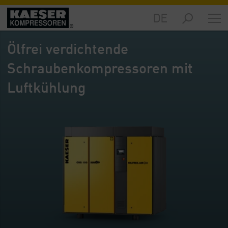
DE
Märkte
-
Ölfrei verdichtende
Übersicht
Schraubenkompressoren mit
Produkte
-
Luftkühlung
Übersicht
Lösungen
-
Übersicht
Service
-
Übersicht
Unternehmen
-
Übersicht